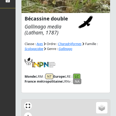
Bécassine double
Gallinago media
(Latham, 1787)
Classe :
Aves
Ordre :
Charadriiformes
Famille :
Scolopacidae
Genre :
Gallinago
Monde
LRM :
NT
Europe
LRE :
LC
France métropolitaine
LRNv :
NA