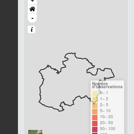
+
-
Nombre
d'observations
0– 1
1– 2
2– 5
5– 10
10– 20
20– 50
50– 100