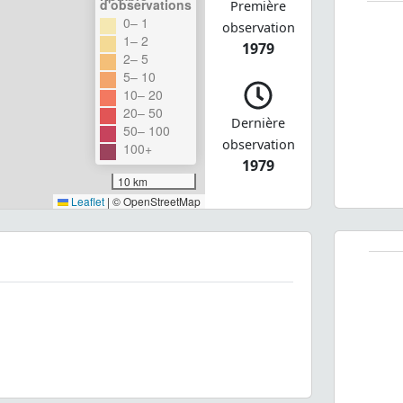
d'observations
Première
0– 1
observation
1– 2
1979
2– 5
5– 10
10– 20
20– 50
Dernière
50– 100
observation
100+
1979
10 km
Leaflet
|
© OpenStreetMap