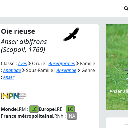
Oie rieuse
Anser albifrons
(Scopoli, 1769)
Classe :
Aves
Ordre :
Anseriformes
Famille
Prev
:
Anatidae
Sous-Famille :
Anserinae
Genre
:
Anser
Anser al
Monde
LRM :
LC
Europe
LRE :
LC
France métropolitaine
LRNh :
NA