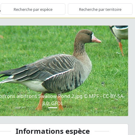
ious
Next
bifrons albifrons Swallow Pond 2.jpg © MPF - CC-BY-SA-
3.0; GFDL
Informations espèce