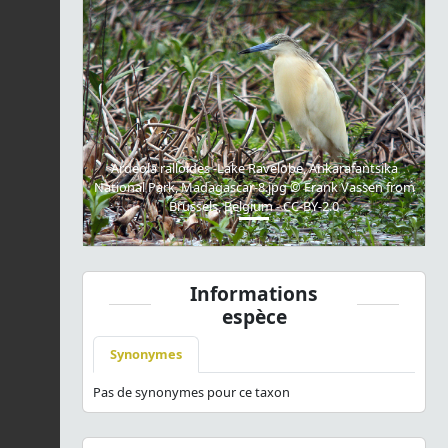
Previous
Next
Ardeola ralloides -Lake Ravelobe, Ankarafantsika
National Park, Madagascar-8.jpg © Frank Vassen from
Brussels, Belgium - CC-BY-2.0
Informations
espèce
Synonymes
Pas de synonymes pour ce taxon