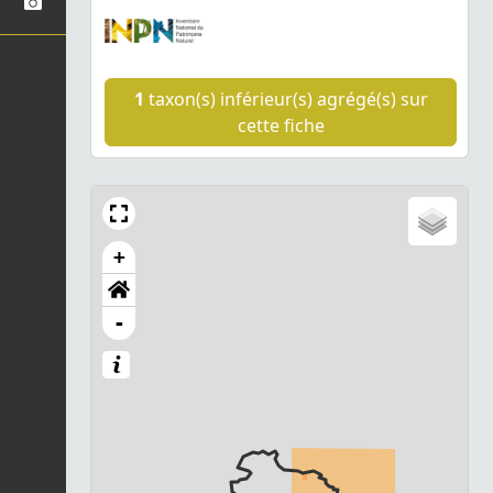
1
taxon(s) inférieur(s) agrégé(s) sur
cette fiche
+
-