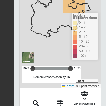
Nombre
d'observations
0– 1
1– 2
2– 5
5– 10
10– 20
20– 50
50– 100
100+
1992
2026
Nombre d'observation(s): 16
10 km
Leaflet
|
© OpenStreetMap
10
observateurs