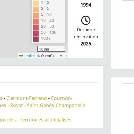
1– 2
1994
2– 5
5– 10
10– 20
20– 50
Dernière
50– 100
observation
100+
2025
10 km
Leaflet
|
© OpenStreetMap
s
-
Clermont-Ferrand
-
Cournon-
nes
-
Royat
-
Saint-Genès-Champanelle
gricoles
-
Territoires artificialisés