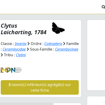
Clytus
Laicharting, 1784
Classe :
Insecta
Ordre :
Coleoptera
Famille
:
Cerambycidae
Sous-Famille :
Cerambycinae
Tribu :
Clytini
Prev
Cly
3
taxon(s) inférieur(s) agrégé(s) sur
cette fiche