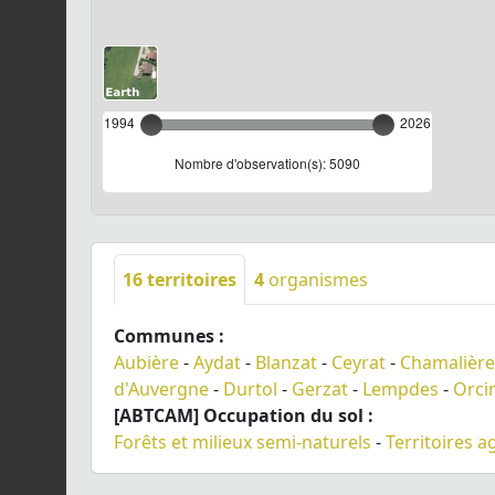
1994
2026
Nombre d'observation(s): 5090
16
territoires
4
organismes
Communes :
Aubière
-
Aydat
-
Blanzat
-
Ceyrat
-
Chamalière
d'Auvergne
-
Durtol
-
Gerzat
-
Lempdes
-
Orci
[ABTCAM] Occupation du sol :
Forêts et milieux semi-naturels
-
Territoires a