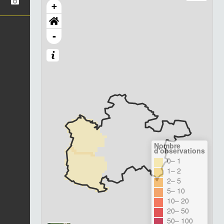
+
-
Nombre
d'observations
0– 1
1– 2
2– 5
5– 10
10– 20
20– 50
50– 100