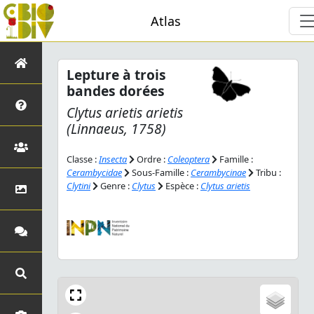
Atlas
Lepture à trois
bandes dorées
Clytus arietis arietis
(Linnaeus, 1758)
Classe :
Insecta
Ordre :
Coleoptera
Famille :
Cerambycidae
Sous-Famille :
Cerambycinae
Tribu :
Clytini
Genre :
Clytus
Espèce :
Clytus arietis