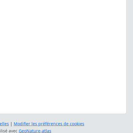
lles
|
Modifier les préférences de cookies
alisé avec
GeoNature-atlas