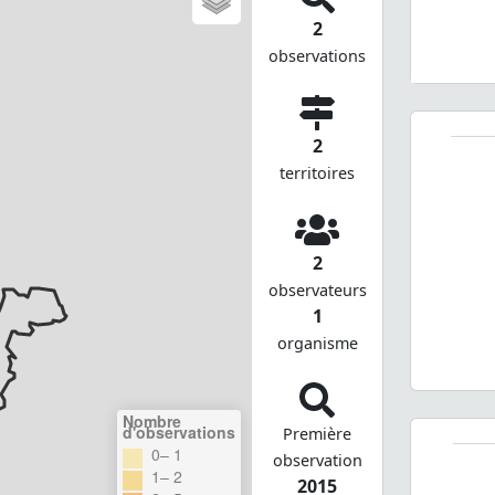
2
observations
2
territoires
2
observateurs
1
organisme
Nombre
d'observations
Première
0– 1
observation
1– 2
2015