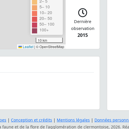
2– 5
5– 10
10– 20
20– 50
Dernière
50– 100
observation
100+
2015
10 km
Leaflet
|
© OpenStreetMap
pes
|
Conception et crédits
|
Mentions légales
|
Données personne
la faune et de la flore de l'agglomération de clermontoise, 2026. Ré