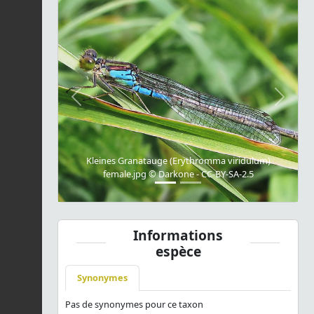
Previous
Next
Kleines Granatauge (Erythromma viridulum)
female.jpg © Darkone - CC-BY-SA-2.5
Informations
espèce
Synonymes
Pas de synonymes pour ce taxon