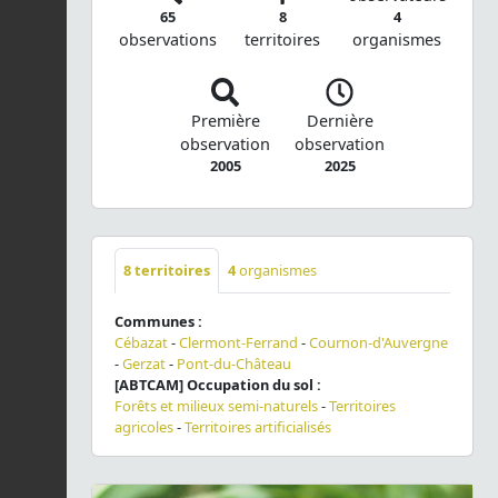
65
8
4
observations
territoires
organismes
Première
Dernière
observation
observation
2005
2025
8
territoires
4
organismes
Communes :
Cébazat
-
Clermont-Ferrand
-
Cournon-d'Auvergne
-
Gerzat
-
Pont-du-Château
[ABTCAM] Occupation du sol :
Forêts et milieux semi-naturels
-
Territoires
agricoles
-
Territoires artificialisés