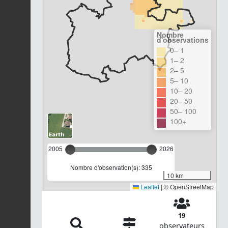
Nombre
d'observations
0– 1
1– 2
2– 5
5– 10
10– 20
20– 50
50– 100
100+
2005
2026
Nombre d'observation(s): 335
10 km
Leaflet
|
© OpenStreetMap
19
observateurs