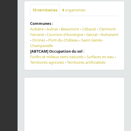
15
territoires
4
organismes
Communes :
Aubière
-
Aulnat
-
Beaumont
-
Cébazat
-
Clermont-
Ferrand
-
Cournon-d'Auvergne
-
Gerzat
-
Nohanent
-
Orcines
-
Pont-du-Château
-
Saint-Genès-
Champanelle
[ABTCAM] Occupation du sol :
Forêts et milieux semi-naturels
-
Surfaces en eau
-
Territoires agricoles
-
Territoires artificialisés
Previous
Next