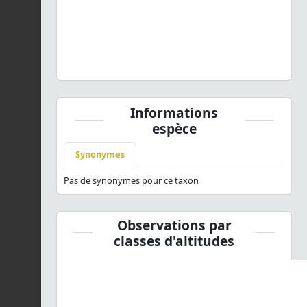
Orthetrum coerulescens coerulescens
(Fabricius, 1798) ©
Ph. Flammant - CC BY-NC-SA
Informations
espèce
Synonymes
Pas de synonymes pour ce taxon
Observations par
classes d'altitudes