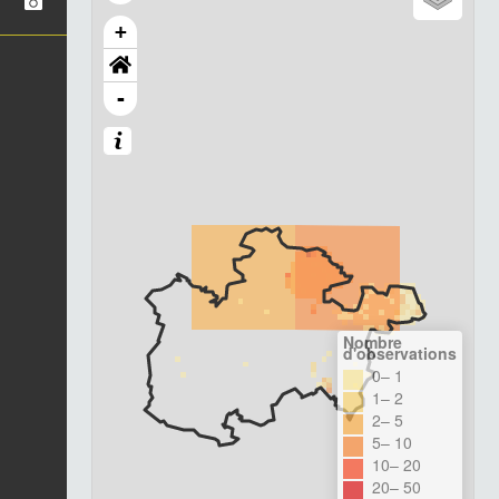
+
-
Nombre
d'observations
0– 1
1– 2
2– 5
5– 10
10– 20
20– 50