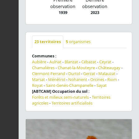
observation
observation
1939
2023
23
territoires
5
organismes
Communes :
Aubière
-
Aulnat
-
Blanzat
-
Cébazat
-
Ceyrat
-
Chamalières
-
Chanat-la-Mouteyre
-
Châteaugay
-
Clermont-Ferrand
-
Durtol
-
Gerzat
-
Malauzat
-
Marsat
-
Ménétrol
-
Nohanent
-
Orcines
-
Riom
-
Royat
-
Saint-Genès-Champanelle
-
Sayat
[ABTCAM] Occupation du sol :
Forêts et milieux semi-naturels
-
Territoires
agricoles
-
Territoires artificialisés