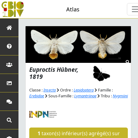
Atlas
Euproctis
Hübner,
1819
Classe :
Insecta
Ordre :
Lepidoptera
Famille :
Erebidae
Sous-Famille :
Lymantriinae
Tribu :
Nygmiini
1
taxon(s) inférieur(s) agrégé(s) sur