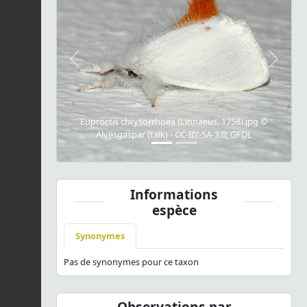
Previous
Next
Euproctis chrysorrhoea (Linnaeus, 1758).jpg ©
Alvesgaspar (talk) - CC-BY-SA-3.0; GFDL
Informations
espèce
Synonymes
Pas de synonymes pour ce taxon
Observations par