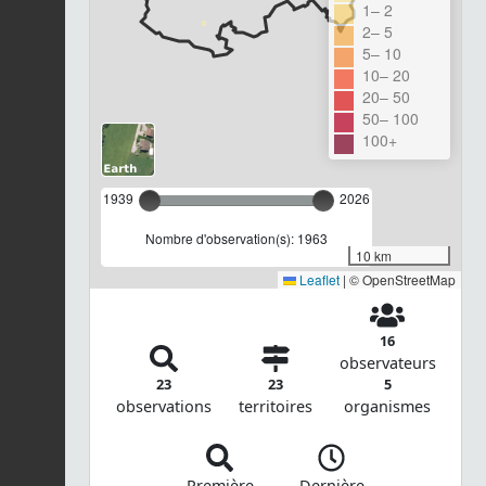
1– 2
2– 5
5– 10
10– 20
20– 50
50– 100
100+
1939
2026
Nombre d'observation(s): 1963
10 km
Leaflet
|
© OpenStreetMap
16
observateurs
23
23
5
observations
territoires
organismes
Première
Dernière