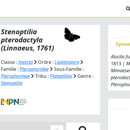
Stenoptilia
pterodactyla
Syno
(Linnaeus, 1761)
Alucita f
Classe :
Insecta
Ordre :
Lepidoptera
1813 |
M
Famille :
Pterophoridae
Sous-Famille :
Mimaeseo
Pterophorinae
Tribu :
Platyptiliini
Genre :
pterodact
Stenoptilia
Pterophor