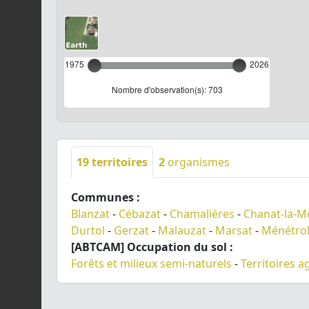
1975
2026
Nombre d'observation(s): 703
19
territoires
2
organismes
Communes :
Blanzat
-
Cébazat
-
Chamalières
-
Chanat-la-M
Durtol
-
Gerzat
-
Malauzat
-
Marsat
-
Ménétro
[ABTCAM] Occupation du sol :
Forêts et milieux semi-naturels
-
Territoires a