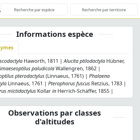
Informations espèce
nymes
uscodactyla
Haworth, 1811 |
Alucita ptilodactyla
Hübner,
imaeseoptilus paludicola
Wallengren, 1862 |
ptilus pterodactylus
(Linnaeus, 1761) |
Phalaena
yla
Linnaeus, 1761 |
Pterophorus fuscus
Retzius, 1783 |
us mictidactylus
Kollar
in
Herrich-Schäffer, 1855 |
Observations par classes
d'altitudes