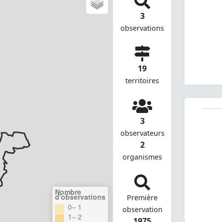
3
observations
19
territoires
3
observateurs
2
organismes
Nombre
d'observations
Première
0– 1
observation
1– 2
1975