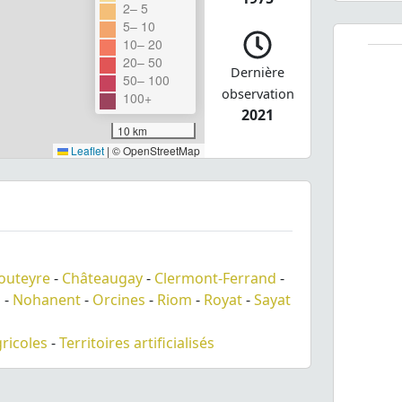
2– 5
5– 10
10– 20
20– 50
Dernière
50– 100
observation
100+
2021
10 km
Leaflet
|
© OpenStreetMap
outeyre
-
Châteaugay
-
Clermont-Ferrand
-
l
-
Nohanent
-
Orcines
-
Riom
-
Royat
-
Sayat
gricoles
-
Territoires artificialisés