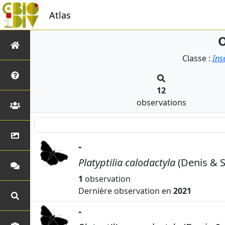
Atlas
O
Classe :
Ins
12
observations
-
Platyptilia calodactyla
(Denis & S
1
observation
Dernière observation en
2021
-