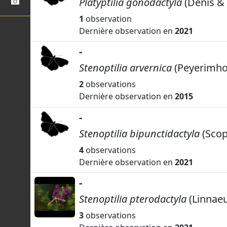
Platyptilia gonodactyla
(Denis & 
1
observation
Dernière observation en
2021
-
Stenoptilia arvernica
(Peyerimhof
2
observations
Dernière observation en
2015
-
Stenoptilia bipunctidactyla
(Scop
4
observations
Dernière observation en
2021
-
Stenoptilia pterodactyla
(Linnaeu
3
observations