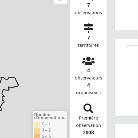
7
observations
7
territoires
4
observateurs
4
organismes
Nombre
d'observations
Première
0– 1
observation
1– 2
2008
2– 5