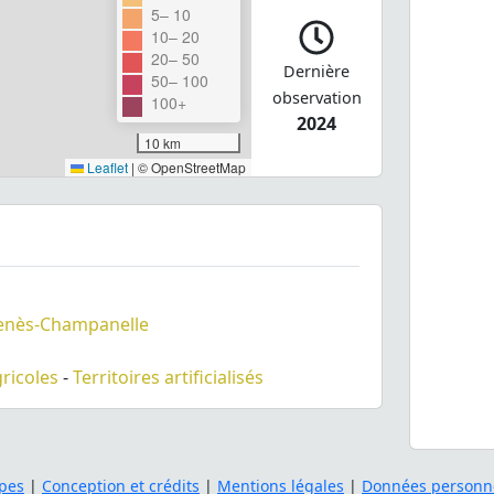
5– 10
10– 20
20– 50
Dernière
50– 100
observation
100+
2024
10 km
Leaflet
|
© OpenStreetMap
enès-Champanelle
gricoles
-
Territoires artificialisés
pes
|
Conception et crédits
|
Mentions légales
|
Données personne