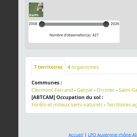
2008
2026
Nombre d'observation(s): 427
7
territoires
4
organismes
Communes :
Clermont-Ferrand
-
Gerzat
-
Orcines
-
Saint-G
[ABTCAM] Occupation du sol :
Forêts et milieux semi-naturels
-
Territoires a
Accueil
|
LPO Auvergne-rhône-Al