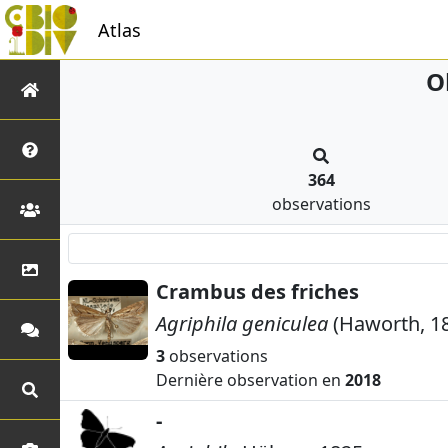
Atlas
O
364
observations
Crambus des friches
Agriphila geniculea
(Haworth, 1
3
observations
Dernière observation en
2018
-