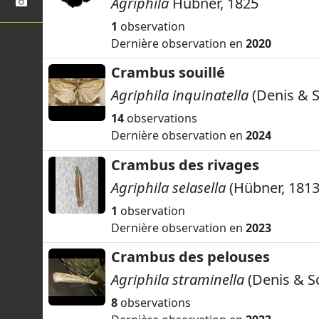
Agriphila
Hübner, 1825
1
observation
Dernière observation en
2020
Crambus souillé
Agriphila inquinatella
(Denis & S
14
observations
Dernière observation en
2024
Crambus des rivages
Agriphila selasella
(Hübner, 1813
1
observation
Dernière observation en
2023
Crambus des pelouses
Agriphila straminella
(Denis & Sc
8
observations