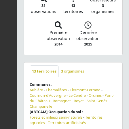
31
13
3
observations
territoires
organismes
Première
Dernière
observation
observation
2014
2025
13
territoires
3
organismes
Communes :
Aubière
-
Chamalières
-
Clermont-Ferrand
-
Cournon-d'Auvergne
-
Le Cendre
-
Orcines
-
Pont-
du-Château
-
Romagnat
-
Royat
-
Saint-Genès-
Champanelle
[ABTCAM] Occupation du sol :
Forêts et milieux semi-naturels
-
Territoires
agricoles
-
Territoires artificialisés