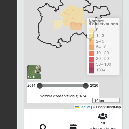
Nombre
d'observations
0– 1
1– 2
2– 5
5– 10
10– 20
20– 50
50– 100
100+
2014
2026
Nombre d'observation(s): 674
10 km
Leaflet
|
© OpenStreetMap
18
observateurs