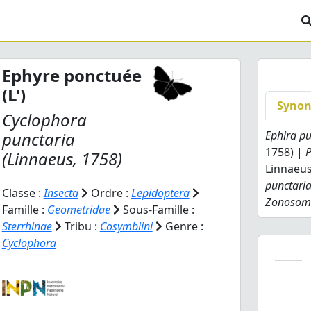
Ephyre ponctuée
(L')
Syno
Cyclophora
punctaria
Ephira pu
1758) |
(Linnaeus, 1758)
Linnaeus
punctari
Classe :
Insecta
Ordre :
Lepidoptera
Zonosoma
Famille :
Geometridae
Sous-Famille :
Sterrhinae
Tribu :
Cosymbiini
Genre :
Cyclophora