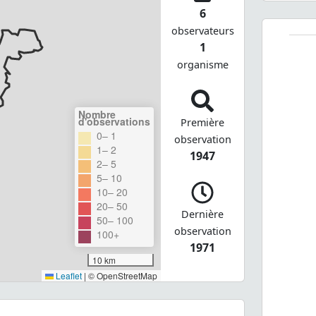
6
observateurs
1
organisme
Nombre
d'observations
Première
0– 1
observation
1– 2
1947
2– 5
5– 10
10– 20
20– 50
Dernière
50– 100
observation
100+
1971
10 km
Leaflet
|
© OpenStreetMap