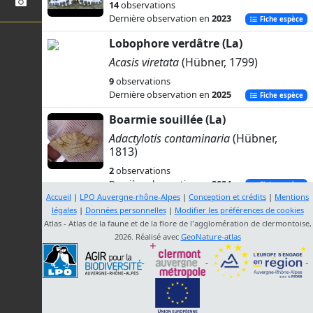
14
observations
Dernière observation en
2023
Fiche espèce
Lobophore verdâtre (La)
Acasis viretata
(Hübner, 1799)
9
observations
Dernière observation en
2025
Fiche espèce
Boarmie souillée (La)
Adactylotis contaminaria
(Hübner,
1813)
2
observations
Dernière observation en
2024
Fiche espèce
Accueil
|
LPO Auvergne-rhône-Alpes
|
Conception et crédits
|
Mentions
Boarmie ponctuée (La)
légales
|
Données personnelles
|
Modifier les préférences de cookies
Atlas - Atlas de la faune et de la flore de l'agglomération de clermontoise,
Aethalura punctulata
(Denis &
2026. Réalisé avec
GeoNature-atlas
Schiffermüller, 1775)
20
observations
Dernière observation en
2021
Fiche espèce
Hibernie grisâtre (L')