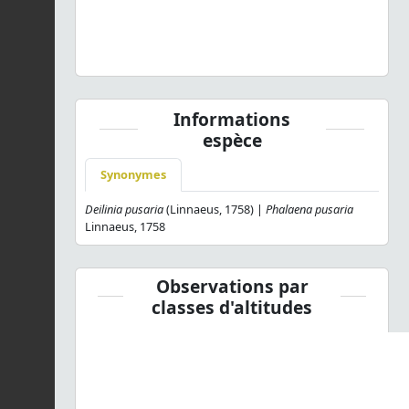
Cabera pusaria
(Linnaeus, 1758) © P. Chatard - CC BY-
NC-SA
Informations
espèce
Synonymes
Deilinia pusaria
(Linnaeus, 1758) |
Phalaena pusaria
Linnaeus, 1758
Observations par
classes d'altitudes