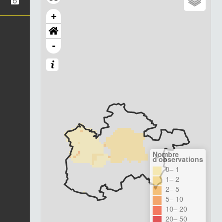
+
-
Nombre
d'observations
0– 1
1– 2
2– 5
5– 10
10– 20
20– 50