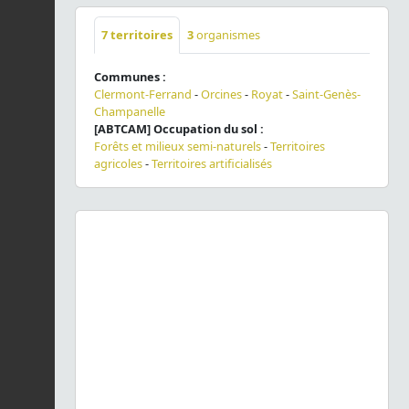
7
territoires
3
organismes
Communes :
Clermont-Ferrand
-
Orcines
-
Royat
-
Saint-Genès-
Champanelle
[ABTCAM] Occupation du sol :
Forêts et milieux semi-naturels
-
Territoires
agricoles
-
Territoires artificialisés
Previous
Next