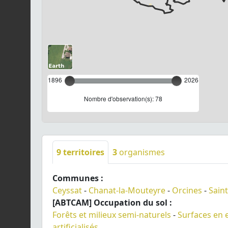
1896
2026
Nombre d'observation(s): 78
9
territoires
3
organismes
Communes :
Ceyssat
-
Chanat-la-Mouteyre
-
Orcines
-
Sain
[ABTCAM] Occupation du sol :
Forêts et milieux semi-naturels
-
Surfaces en 
artificialisés