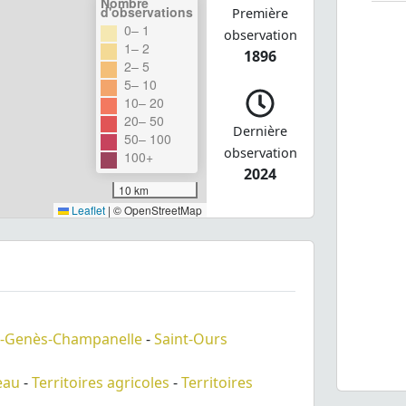
Nombre
d'observations
Première
0– 1
observation
1– 2
1896
2– 5
5– 10
10– 20
20– 50
Dernière
50– 100
observation
100+
2024
10 km
Leaflet
|
© OpenStreetMap
t-Genès-Champanelle
-
Saint-Ours
eau
-
Territoires agricoles
-
Territoires