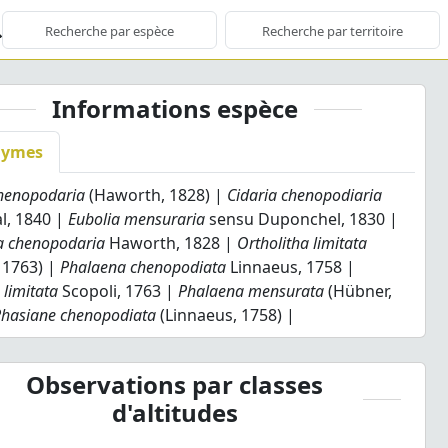
Informations espèce
nymes
chenopodaria
(Haworth, 1828) |
Cidaria chenopodiaria
l, 1840 |
Eubolia mensuraria
sensu Duponchel, 1830 |
 chenopodaria
Haworth, 1828 |
Ortholitha limitata
, 1763) |
Phalaena chenopodiata
Linnaeus, 1758 |
limitata
Scopoli, 1763 |
Phalaena mensurata
(Hübner,
Phasiane chenopodiata
(Linnaeus, 1758) |
Observations par classes
d'altitudes