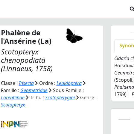
Phalène de
l'Ansérine (La)
Syno
Scotopteryx
chenopodiata
Cidaria 
Boisduva
(Linnaeus, 1758)
Geometra
(Scopoli
Classe :
Insecta
Ordre :
Lepidoptera
Phalaena 
Famille :
Geometridae
Sous-Famille :
1799) |
Larentiinae
Tribu :
Scotopterygini
Genre :
Scotopteryx