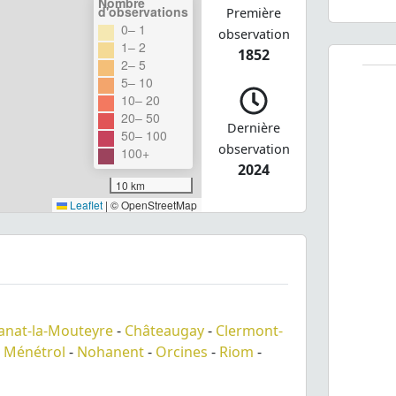
Nombre
d'observations
Première
0– 1
observation
1– 2
1852
2– 5
5– 10
10– 20
20– 50
Dernière
50– 100
observation
100+
2024
10 km
Leaflet
|
© OpenStreetMap
anat-la-Mouteyre
-
Châteaugay
-
Clermont-
-
Ménétrol
-
Nohanent
-
Orcines
-
Riom
-