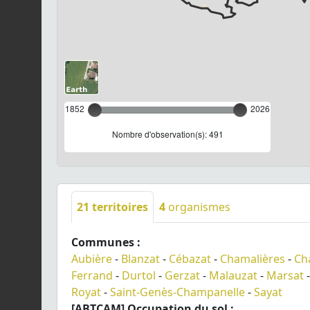
1852
2026
Nombre d'observation(s): 491
21
territoires
4
organismes
Communes :
Aubière
-
Blanzat
-
Cébazat
-
Chamalières
-
Ch
Ferrand
-
Durtol
-
Gerzat
-
Malauzat
-
Marsat
Royat
-
Saint-Genès-Champanelle
-
Sayat
[ABTCAM] Occupation du sol :