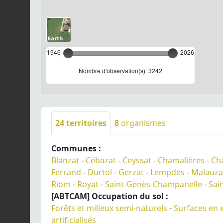
1946
2026
Nombre d'observation(s): 3242
24
territoires
8
organismes
Communes :
Blanzat
-
Cébazat
-
Ceyssat
-
Chamalières
-
Ch
Ferrand
-
Durtol
-
Gerzat
-
Lempdes
-
Malauza
Riom
-
Royat
-
Saint-Genès-Champanelle
-
Sai
[ABTCAM] Occupation du sol :
Forêts et milieux semi-naturels
-
Surfaces en 
artificialisés