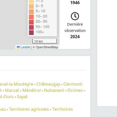
1– 2
1946
2– 5
5– 10
10– 20
20– 50
Dernière
50– 100
observation
100+
2024
10 km
Leaflet
|
© OpenStreetMap
anat-la-Mouteyre
-
Châteaugay
-
Clermont-
t
-
Marsat
-
Ménétrol
-
Nohanent
-
Orcines
-
nt-Ours
-
Sayat
eau
-
Territoires agricoles
-
Territoires