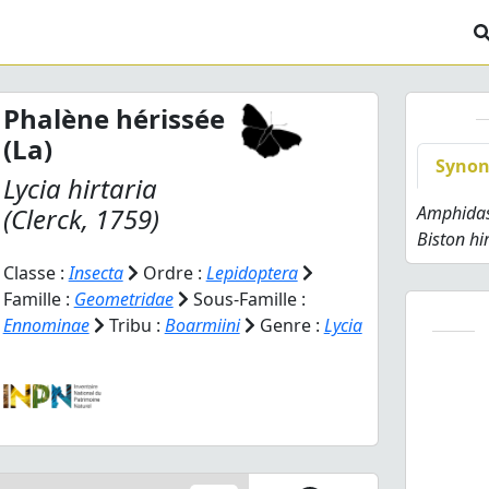
Phalène hérissée
(La)
Syno
Lycia hirtaria
(Clerck, 1759)
Amphidasi
Biston hi
Classe :
Insecta
Ordre :
Lepidoptera
Famille :
Geometridae
Sous-Famille :
Ennominae
Tribu :
Boarmiini
Genre :
Lycia