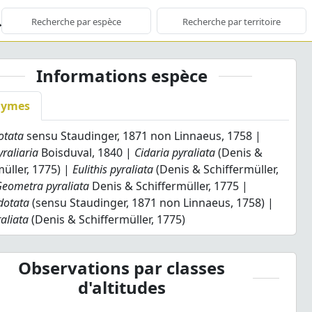
Informations espèce
nymes
otata
sensu Staudinger, 1871 non Linnaeus, 1758 |
yraliaria
Boisduval, 1840 |
Cidaria pyraliata
(Denis &
müller, 1775) |
Eulithis pyraliata
(Denis & Schiffermüller,
eometra pyraliata
Denis & Schiffermüller, 1775 |
dotata
(sensu Staudinger, 1871 non Linnaeus, 1758) |
raliata
(Denis & Schiffermüller, 1775)
Observations par classes
d'altitudes