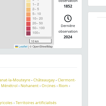
observation
1– 2
1852
2– 5
5– 10
10– 20
20– 50
Dernière
50– 100
observation
100+
2024
10 km
Leaflet
|
© OpenStreetMap
anat-la-Mouteyre
-
Châteaugay
-
Clermont-
-
Ménétrol
-
Nohanent
-
Orcines
-
Riom
-
gricoles
-
Territoires artificialisés