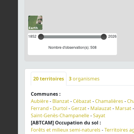
1852
2026
Nombre d'observation(s): 508
20
territoires
3
organismes
Communes :
Aubière
-
Blanzat
-
Cébazat
-
Chamalières
-
Ch
Ferrand
-
Durtol
-
Gerzat
-
Malauzat
-
Marsat
Saint-Genès-Champanelle
-
Sayat
[ABTCAM] Occupation du sol :
Forêts et milieux semi-naturels
-
Territoires a