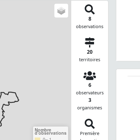
8
observations
20
territoires
6
observateurs
3
organismes
Nombre
d'observations
Première
0– 1