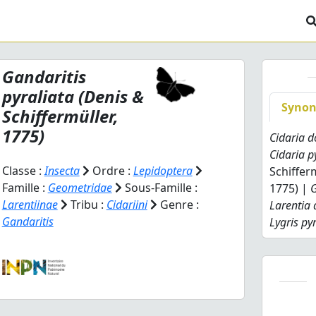
Gandaritis
pyraliata
(Denis &
Syno
Schiffermüller,
1775)
Cidaria d
Cidaria p
Classe :
Insecta
Ordre :
Lepidoptera
Schiffer
Famille :
Geometridae
Sous-Famille :
1775) |
G
Larentiinae
Tribu :
Cidariini
Genre :
Larentia 
Gandaritis
Lygris py