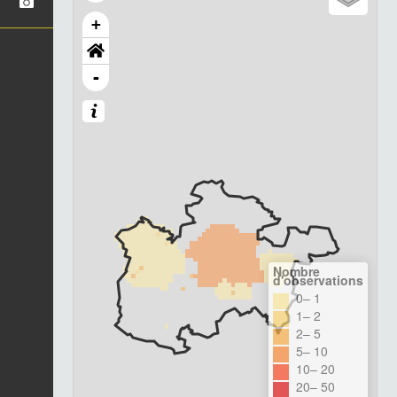
+
-
Nombre
d'observations
0– 1
1– 2
2– 5
5– 10
10– 20
20– 50