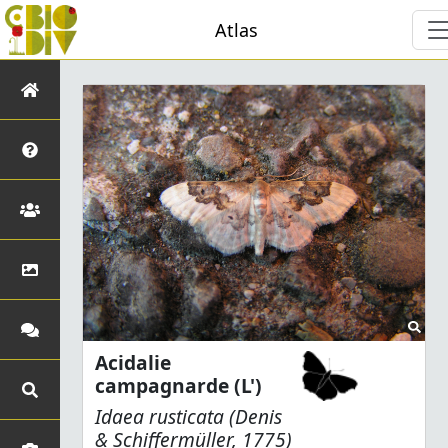
Atlas
Acidalie
campagnarde (L')
Idaea rusticata
(Denis
& Schiffermüller, 1775)