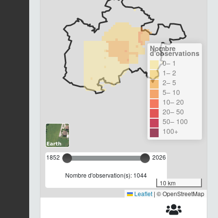
Nombre
d'observations
0– 1
1– 2
2– 5
5– 10
10– 20
20– 50
50– 100
100+
1852
2026
Nombre d'observation(s): 1044
10 km
Leaflet
|
© OpenStreetMap