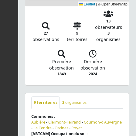
Leaflet
|
© OpenStreetMap
13
observateurs
27
9
3
observations
territoires
organismes
Première
Dernière
observation
observation
1849
2024
9
territoires
3
organismes
Communes :
Aubière
-
Clermont-Ferrand
-
Cournon-d'Auvergne
-
Le Cendre
-
Orcines
-
Royat
[ABTCAM] Occupation du sol :