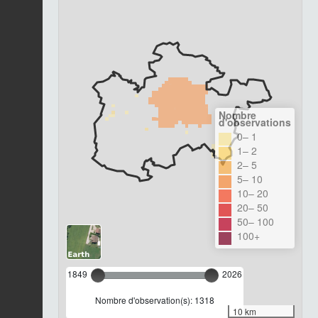
Nombre
d'observations
0– 1
1– 2
2– 5
5– 10
10– 20
20– 50
50– 100
100+
1849
2026
Nombre d'observation(s): 1318
10 km