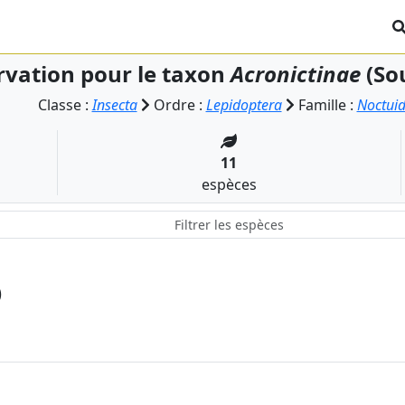
vation pour le taxon
Acronictinae
(So
Classe :
Insecta
Ordre :
Lepidoptera
Famille :
Noctui
11
espèces
)