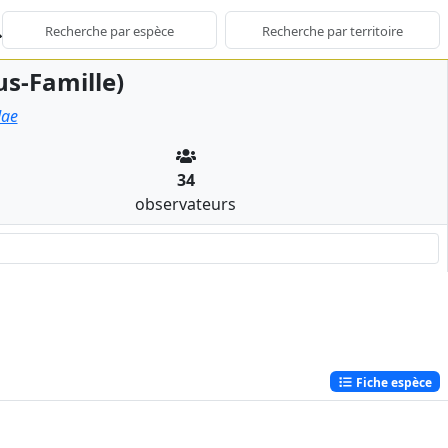
us-Famille)
dae
34
observateurs
Fiche espèce