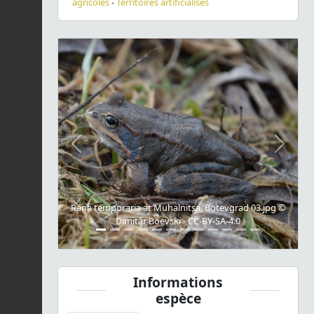
agricoles
-
Territoires artificialisés
Previous
Next
Rana temporaria at Muhalnitsa, Botevgrad 03.jpg ©
Dimitǎr Boevski - CC-BY-SA-4.0
Informations
espèce