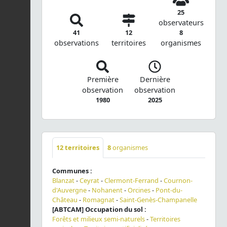
25
observateurs
41
12
8
observations
territoires
organismes
Première
Dernière
observation
observation
1980
2025
12
territoires
8
organismes
Communes :
Blanzat
-
Ceyrat
-
Clermont-Ferrand
-
Cournon-
d'Auvergne
-
Nohanent
-
Orcines
-
Pont-du-
Château
-
Romagnat
-
Saint-Genès-Champanelle
[ABTCAM] Occupation du sol :
Forêts et milieux semi-naturels
-
Territoires