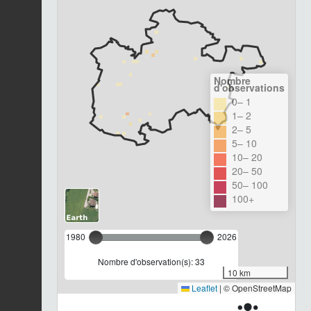
Nombre
d'observations
0– 1
1– 2
2– 5
5– 10
10– 20
20– 50
50– 100
100+
1980
2026
Nombre d'observation(s): 33
10 km
Leaflet
|
© OpenStreetMap