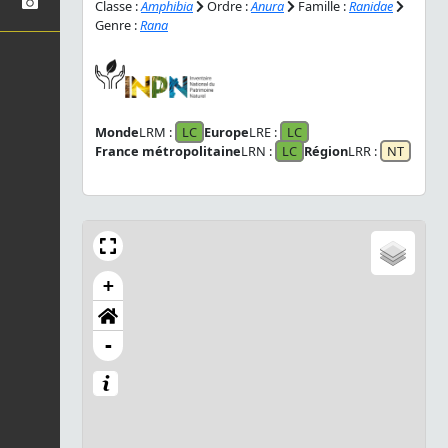
Classe :
Amphibia
Ordre :
Anura
Famille :
Ranidae
Genre :
Rana
Monde
LRM :
LC
Europe
LRE :
LC
France métropolitaine
LRN :
LC
Région
LRR :
NT
+
-