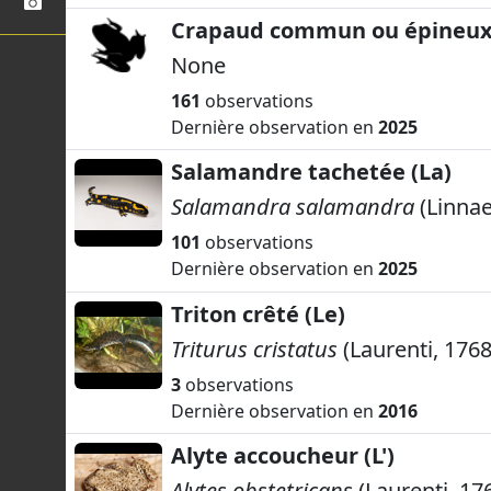
Crapaud commun ou épineu
None
161
observations
Dernière observation en
2025
Salamandre tachetée (La)
Salamandra salamandra
(Linnae
101
observations
Dernière observation en
2025
Triton crêté (Le)
Triturus cristatus
(Laurenti, 1768
3
observations
Dernière observation en
2016
Alyte accoucheur (L')
Alytes obstetricans
(Laurenti, 17