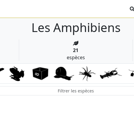
Les Amphibiens
21
espèces