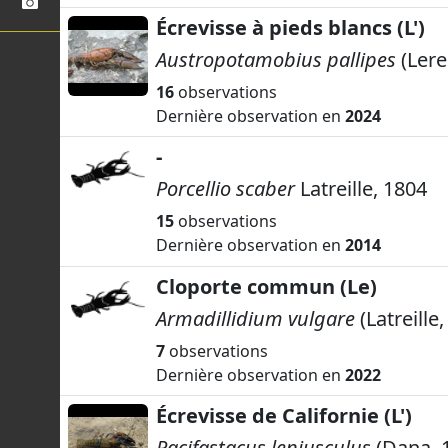
Écrevisse à pieds blancs (L')
Austropotamobius pallipes
(Lere
16
observations
Dernière observation en
2024
-
Porcellio scaber
Latreille, 1804
15
observations
Dernière observation en
2014
Cloporte commun (Le)
Armadillidium vulgare
(Latreille
7
observations
Dernière observation en
2022
Écrevisse de Californie (L')
Pacifastacus leniusculus
(Dana, 