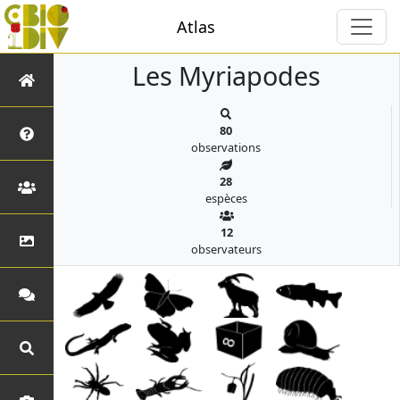
Atlas
Les Myriapodes
80
observations
28
espèces
12
observateurs