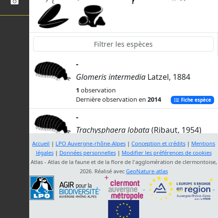
-
Glomeris intermedia
Latzel, 1884
1
observation
Dernière observation en
2014
Fiche espèce
-
Trachysphaera lobata
(Ribaut, 1954)
2
observations
Accueil
|
LPO Auvergne-rhône-Alpes
|
Conception et crédits
|
Mentions
Dernière observation en
2014
légales
|
Données personnelles
|
Modifier les préférences de cookies
Fiche espèce
Atlas - Atlas de la faune et de la flore de l'agglomération de clermontoise,
-
2026. Réalisé avec
GeoNature-atlas
Propolydesmus testaceus
(C.L. Koch,
1847)
1
observation
Dernière observation en
2015
Fiche espèce