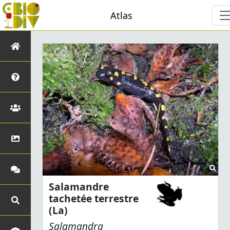
Atlas
Salamandre
tachetée terrestre
(La)
Salamandra