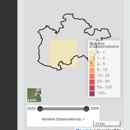
Nombre
d'observations
0– 1
1– 2
2– 5
5– 10
10– 20
20– 50
50– 100
100+
2023
2026
Nombre d'observation(s): 1
10 km
Leaflet
|
© OpenStreetMap