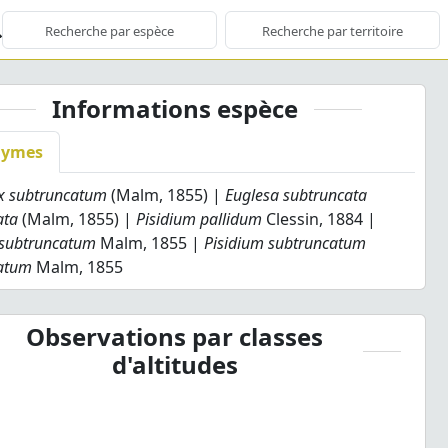
Informations espèce
nymes
yx subtruncatum
(Malm, 1855) |
Euglesa subtruncata
ata
(Malm, 1855) |
Pisidium pallidum
Clessin, 1884 |
 subtruncatum
Malm, 1855 |
Pisidium subtruncatum
atum
Malm, 1855
Observations par classes
d'altitudes