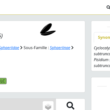
)
Syno
Sphaeriidae
Sous-Famille :
Sphaeriinae
Cyclocal
subtrunc
Pisidium
subtrunc
LC