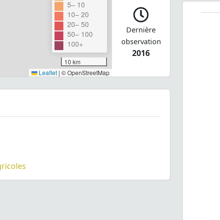
5– 10
10– 20
20– 50
Dernière
50– 100
observation
100+
2016
10 km
Leaflet
|
© OpenStreetMap
gricoles