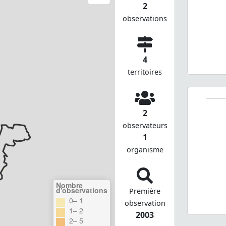
2
observations
4
territoires
2
observateurs
1
organisme
Nombre
d'observations
Première
0– 1
observation
1– 2
2003
2– 5