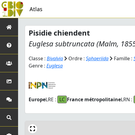
Atlas
Pisidie chiendent
Euglesa subtruncata
(Malm, 1855
Classe :
Bivalvia
Ordre :
Sphaeriida
Famille :
Genre :
Euglesa
Europe
LRE :
LC
France métropolitaine
LRN :