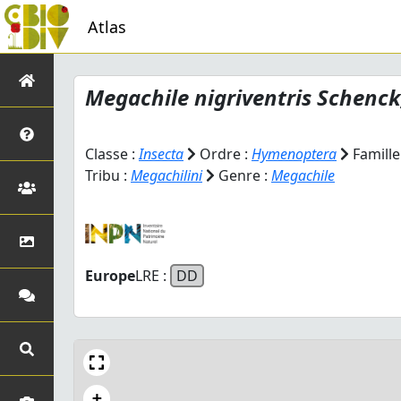
Atlas
Megachile nigriventris
Schenck
Classe :
Insecta
Ordre :
Hymenoptera
Famille
Tribu :
Megachilini
Genre :
Megachile
Europe
LRE :
DD
+