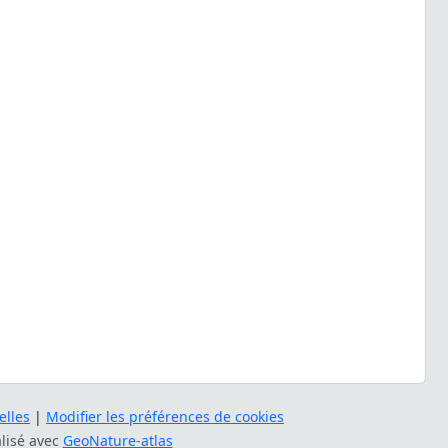
lles
|
Modifier les préférences de cookies
alisé avec
GeoNature-atlas