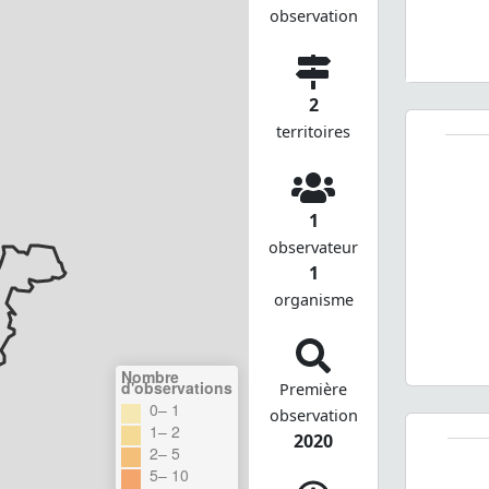
observation
2
territoires
1
observateur
1
organisme
Nombre
d'observations
Première
0– 1
observation
1– 2
2020
2– 5
5– 10