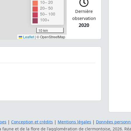
10– 20
20– 50
Dernière
50– 100
observation
100+
2020
10 km
Leaflet
|
© OpenStreetMap
pes
|
Conception et crédits
|
Mentions légales
|
Données personne
la faune et de la flore de l'agglomération de clermontoise, 2026. Ré