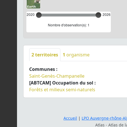
2020
2026
Nombre d'observation(s): 1
2
territoires
1
organisme
Communes :
Saint-Genès-Champanelle
[ABTCAM] Occupation du sol :
Forêts et milieux semi-naturels
Accueil
|
LPO Auvergne-rhône-Al
Atlas - Atlas de 