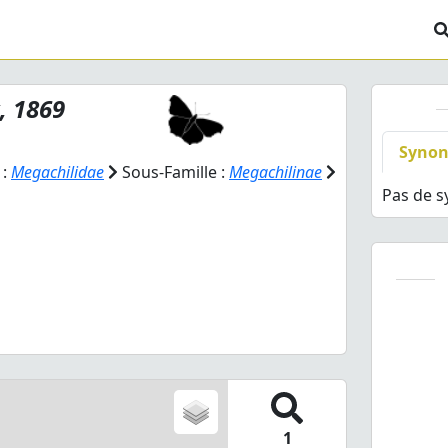
, 1869
Syno
 :
Megachilidae
Sous-Famille :
Megachilinae
Pas de 
1