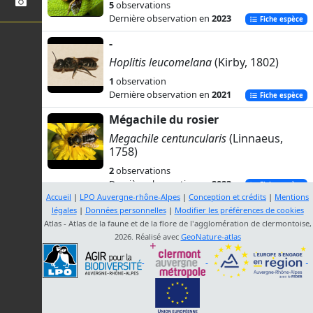
5
observations
Dernière observation en
2023
Fiche espèce
-
Hoplitis leucomelana
(Kirby, 1802)
1
observation
Dernière observation en
2021
Fiche espèce
Mégachile du rosier
Megachile centuncularis
(Linnaeus,
1758)
2
observations
Dernière observation en
2023
Fiche espèce
Accueil
|
LPO Auvergne-rhône-Alpes
|
Conception et crédits
|
Mentions
-
légales
|
Données personnelles
|
Modifier les préférences de cookies
Atlas - Atlas de la faune et de la flore de l'agglomération de clermontoise,
Megachile
Latreille, 1802
2026. Réalisé avec
GeoNature-atlas
2
observations
Dernière observation en
2023
Fiche espèce
-
Megachile lagopoda
(Linnaeus, 1761)