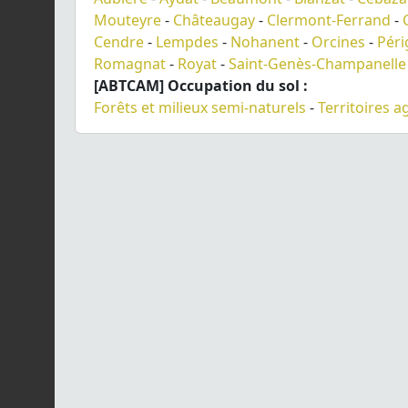
Mouteyre
-
Châteaugay
-
Clermont-Ferrand
-
Cendre
-
Lempdes
-
Nohanent
-
Orcines
-
Péri
Romagnat
-
Royat
-
Saint-Genès-Champanelle
[ABTCAM] Occupation du sol :
Forêts et milieux semi-naturels
-
Territoires a