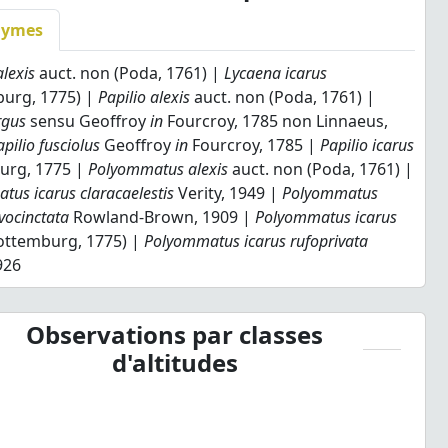
nymes
lexis
auct. non (Poda, 1761) |
Lycaena icarus
urg, 1775) |
Papilio alexis
auct. non (Poda, 1761) |
rgus
sensu Geoffroy
in
Fourcroy, 1785 non Linnaeus,
apilio fusciolus
Geoffroy
in
Fourcroy, 1785 |
Papilio icarus
urg, 1775 |
Polyommatus alexis
auct. non (Poda, 1761) |
us icarus claracaelestis
Verity, 1949 |
Polyommatus
avocinctata
Rowland-Brown, 1909 |
Polyommatus icarus
ottemburg, 1775) |
Polyommatus icarus rufoprivata
926
Observations par classes
d'altitudes