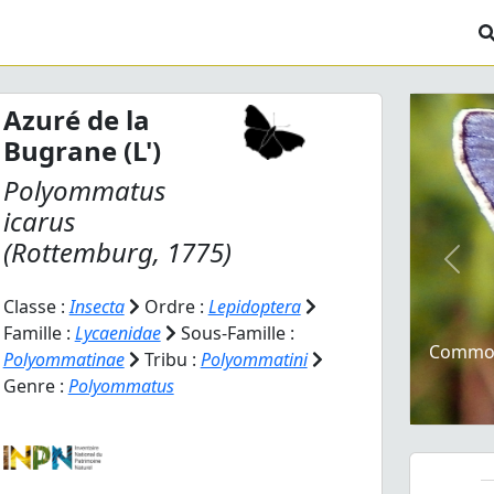
Azuré de la
Bugrane (L')
Polyommatus
icarus
(Rottemburg, 1775)
Prev
Classe :
Insecta
Ordre :
Lepidoptera
Famille :
Lycaenidae
Sous-Famille :
Common 
Polyommatinae
Tribu :
Polyommatini
Genre :
Polyommatus