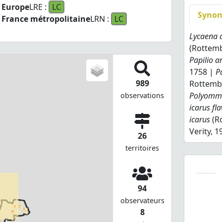
Europe
LRE :
LC
Syno
France métropolitaine
LRN :
LC
Lycaena a
(Rottemb
Papilio a
1758 |
P
989
Rottemb
Polyommat
observations
icarus fl
icarus
(R
Verity, 1
26
territoires
94
observateurs
8