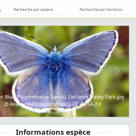
ious
Next
Blue (Polyommatus icarus), Fairlands Valley Park.jpg
© AnemoneProjectors (talk) - CC-BY-SA-2.0
Informations espèce