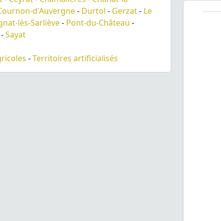
Cournon-d'Auvergne
-
Durtol
-
Gerzat
-
Le
gnat-lès-Sarliève
-
Pont-du-Château
-
-
Sayat
gricoles
-
Territoires artificialisés