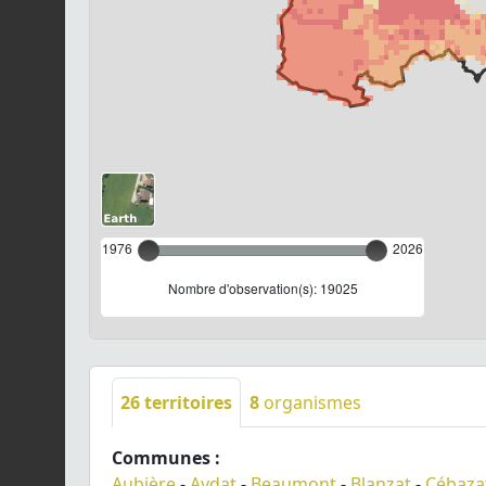
1976
2026
Nombre d'observation(s): 19025
26
territoires
8
organismes
Communes :
Aubière
-
Aydat
-
Beaumont
-
Blanzat
-
Cébaza