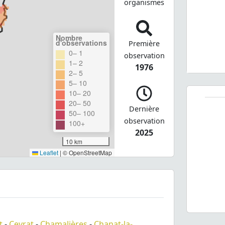
organismes
Nombre
d'observations
Première
0– 1
observation
1– 2
1976
2– 5
5– 10
10– 20
20– 50
Dernière
50– 100
observation
100+
2025
10 km
Leaflet
|
© OpenStreetMap
t
-
Ceyrat
-
Chamalières
-
Chanat-la-