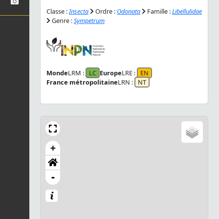
Classe :
Insecta
Ordre :
Odonata
Famille :
Libellulidae
Genre :
Sympetrum
Monde
LRM :
LC
Europe
LRE :
EN
France métropolitaine
LRN :
NT
+
-