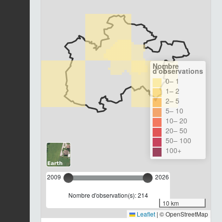
Nombre
d'observations
0– 1
1– 2
2– 5
5– 10
10– 20
20– 50
50– 100
100+
2009
2026
Nombre d'observation(s): 214
10 km
Leaflet
|
© OpenStreetMap