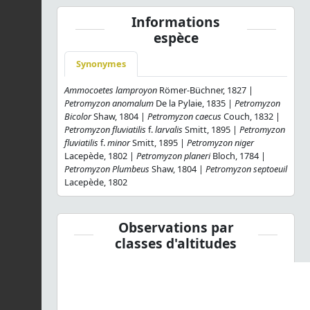
Informations
espèce
Synonymes
Ammocoetes lamproyon
Römer-Büchner, 1827 |
Petromyzon anomalum
De la Pylaie, 1835 |
Petromyzon
Bicolor
Shaw, 1804 |
Petromyzon caecus
Couch, 1832 |
Petromyzon fluviatilis
f.
larvalis
Smitt, 1895 |
Petromyzon
fluviatilis
f.
minor
Smitt, 1895 |
Petromyzon niger
Lacepède, 1802 |
Petromyzon planeri
Bloch, 1784 |
Petromyzon Plumbeus
Shaw, 1804 |
Petromyzon septoeuil
Lacepède, 1802
Observations par
classes d'altitudes