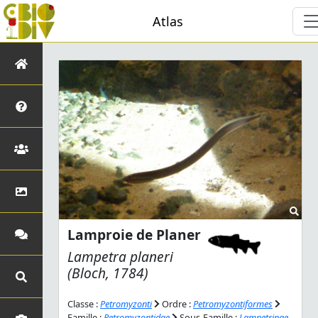
Atlas
Lamproie de Planer
Lampetra planeri
(Bloch, 1784)
Classe :
Petromyzonti
Ordre :
Petromyzontiformes
Famille :
Petromyzontidae
Sous-Famille :
Lampetrinae