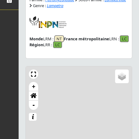
Genre :
Lampetra
Monde
LRM :
NT
France métropolitaine
LRN :
LC
Région
LRR :
LC
+
-