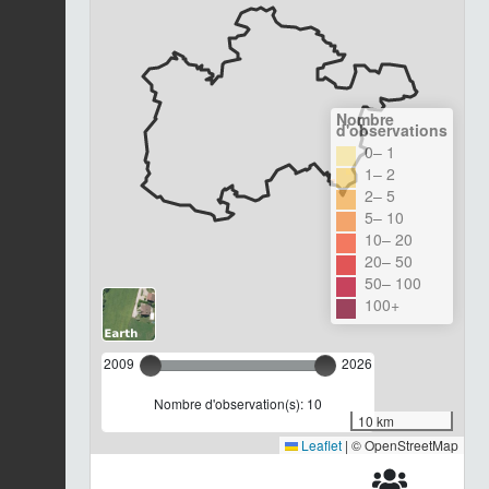
Nombre
d'observations
0– 1
1– 2
2– 5
5– 10
10– 20
20– 50
50– 100
100+
2009
2026
Nombre d'observation(s): 10
10 km
Leaflet
|
© OpenStreetMap