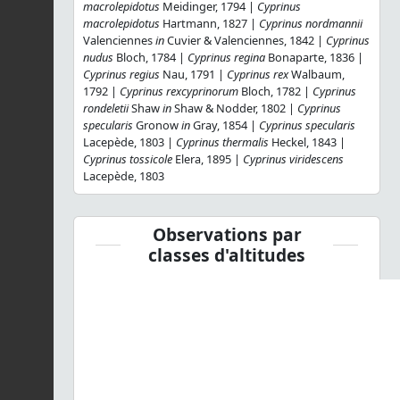
macrolepidotus
Meidinger, 1794 |
Cyprinus
macrolepidotus
Hartmann, 1827 |
Cyprinus nordmannii
Valenciennes
in
Cuvier & Valenciennes, 1842 |
Cyprinus
nudus
Bloch, 1784 |
Cyprinus regina
Bonaparte, 1836 |
Cyprinus regius
Nau, 1791 |
Cyprinus rex
Walbaum,
1792 |
Cyprinus rexcyprinorum
Bloch, 1782 |
Cyprinus
rondeletii
Shaw
in
Shaw & Nodder, 1802 |
Cyprinus
specularis
Gronow
in
Gray, 1854 |
Cyprinus specularis
Lacepède, 1803 |
Cyprinus thermalis
Heckel, 1843 |
Cyprinus tossicole
Elera, 1895 |
Cyprinus viridescens
Lacepède, 1803
Observations par
classes d'altitudes