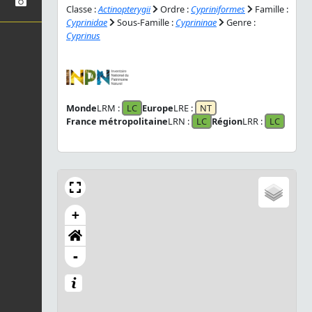
Classe :
Actinopterygii
Ordre :
Cypriniformes
Famille :
Cyprinidae
Sous-Famille :
Cyprininae
Genre :
Cyprinus
Monde
LRM :
LC
Europe
LRE :
NT
France métropolitaine
LRN :
LC
Région
LRR :
LC
+
-