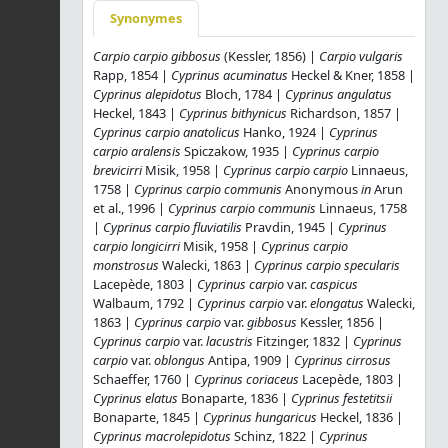
Synonymes
Carpio carpio gibbosus
(Kessler, 1856) |
Carpio vulgaris
Rapp, 1854 |
Cyprinus acuminatus
Heckel & Kner, 1858 |
Cyprinus alepidotus
Bloch, 1784 |
Cyprinus angulatus
Heckel, 1843 |
Cyprinus bithynicus
Richardson, 1857 |
Cyprinus carpio anatolicus
Hanko, 1924 |
Cyprinus
carpio aralensis
Spiczakow, 1935 |
Cyprinus carpio
brevicirri
Misik, 1958 |
Cyprinus carpio carpio
Linnaeus,
1758 |
Cyprinus carpio communis
Anonymous
in
Arun
et al., 1996 |
Cyprinus carpio communis
Linnaeus, 1758
|
Cyprinus carpio fluviatilis
Pravdin, 1945 |
Cyprinus
carpio longicirri
Misik, 1958 |
Cyprinus carpio
monstrosus
Walecki, 1863 |
Cyprinus carpio specularis
Lacepède, 1803 |
Cyprinus carpio
var.
caspicus
Walbaum, 1792 |
Cyprinus carpio
var.
elongatus
Walecki,
1863 |
Cyprinus carpio
var.
gibbosus
Kessler, 1856 |
Cyprinus carpio
var.
lacustris
Fitzinger, 1832 |
Cyprinus
carpio
var.
oblongus
Antipa, 1909 |
Cyprinus cirrosus
Schaeffer, 1760 |
Cyprinus coriaceus
Lacepède, 1803 |
Cyprinus elatus
Bonaparte, 1836 |
Cyprinus festetitsii
Bonaparte, 1845 |
Cyprinus hungaricus
Heckel, 1836 |
Cyprinus macrolepidotus
Schinz, 1822 |
Cyprinus