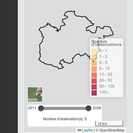
Nombre
d'observations
0– 1
1– 2
2– 5
5– 10
10– 20
20– 50
50– 100
100+
2011
2026
Nombre d'observation(s): 3
10 km
Leaflet
|
© OpenStreetMap