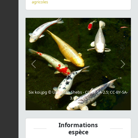
agricoles
Previous
Next
Six koi.jpg © User:Stan Shebs - CC-BY-SA-2.5; CC-BY-SA-
3.0; GFDL
Informations
espèce