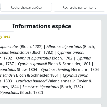
Informations espèce
nymes
bipunctatus
(Bloch, 1782) |
Alburnus bipunctatus
(Bloch,
spius bipunctatus
(Bloch, 1782) |
Cyprinus annoni
, 1792 |
Cyprinus bipunctatus
Bloch, 1782 |
Cyprinus
u, 1787 |
Cyprinus gronovii
Bloch & Schneider, 1801 |
 punctatus
Shaw, 1804 |
Cyprinus riemling
Hermann, 1804
s sanderi
Bloch & Schneider, 1801 |
Cyprinus spirlin
e, 1803 |
Leuciscus baldneri
Valenciennes
in
Cuvier &
nnes, 1844 |
Leuciscus bipunctatus
(Bloch, 1782) |
 bipunctatus
(Bloch, 1782)