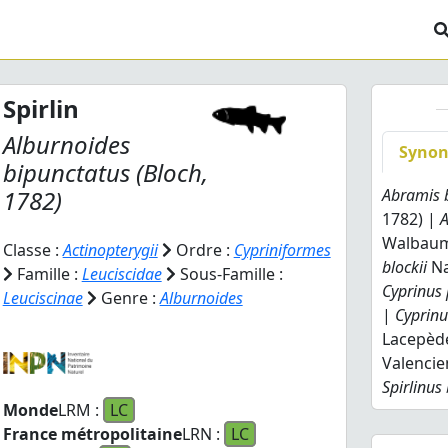
Spirlin
Alburnoides
Syno
bipunctatus
(Bloch,
1782)
Abramis 
1782) |
A
Walbaum
Classe :
Actinopterygii
Ordre :
Cypriniformes
blockii
Na
Famille :
Leuciscidae
Sous-Famille :
Cyprinus
Leuciscinae
Genre :
Alburnoides
|
Cyprinu
Lacepèd
Valencie
Spirlinus
Monde
LRM :
LC
France métropolitaine
LRN :
LC