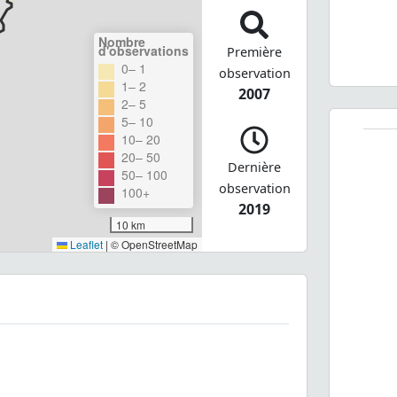
Nombre
d'observations
Première
0– 1
observation
1– 2
2007
2– 5
5– 10
10– 20
20– 50
Dernière
50– 100
observation
100+
2019
10 km
Leaflet
|
© OpenStreetMap