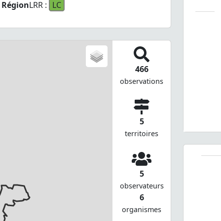
Région
LRR :
LC
466
observations
5
territoires
5
observateurs
6
organismes