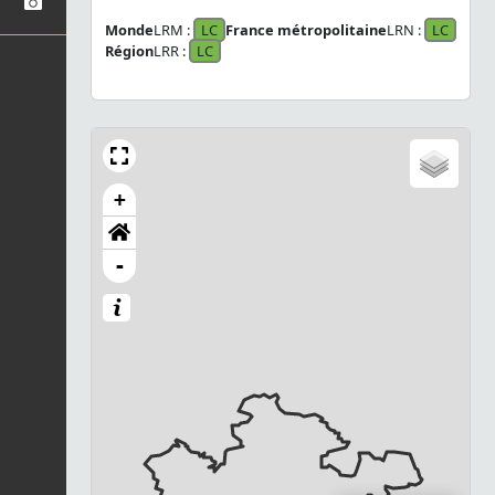
Monde
LRM :
LC
France métropolitaine
LRN :
LC
Région
LRR :
LC
+
-