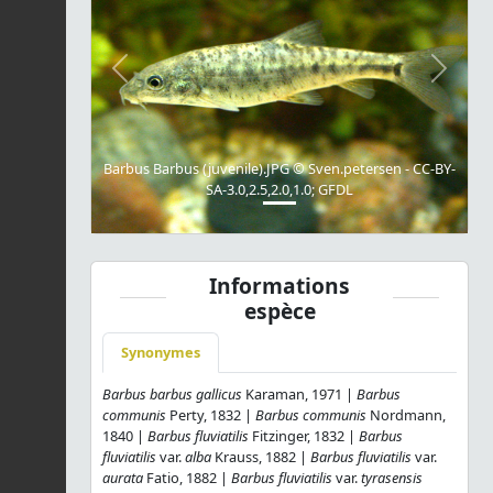
Previous
Next
Barbus Barbus (juvenile).JPG © Sven.petersen - CC-BY-
SA-3.0,2.5,2.0,1.0; GFDL
Informations
espèce
Synonymes
Barbus barbus gallicus
Karaman, 1971 |
Barbus
communis
Perty, 1832 |
Barbus communis
Nordmann,
1840 |
Barbus fluviatilis
Fitzinger, 1832 |
Barbus
fluviatilis
var.
alba
Krauss, 1882 |
Barbus fluviatilis
var.
aurata
Fatio, 1882 |
Barbus fluviatilis
var.
tyrasensis