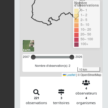
Nombre
d'observations
0– 1
1– 2
2– 5
5– 10
10– 20
20– 50
50– 100
100+
2007
2026
Nombre d'observation(s): 2
10 km
Leaflet
|
© OpenStreetMap
4
observateurs
221
3
4
observations
territoires
organismes