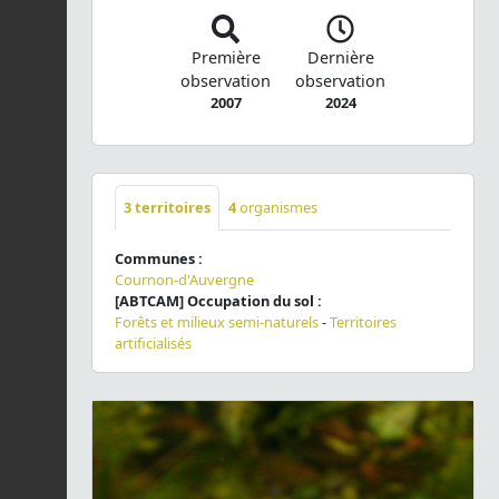
Première
Dernière
observation
observation
2007
2024
3
territoires
4
organismes
Communes :
Cournon-d'Auvergne
[ABTCAM] Occupation du sol :
Forêts et milieux semi-naturels
-
Territoires
artificialisés