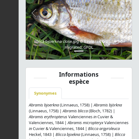
Previous
Next
Blicca bjoerkna close.jpg © E rulez - CC-BY-SA-3.0-
migrated; GFDL
Informations
espèce
Synonymes
Abramis bjoerkna
(Linnaeus, 1758) |
Abramis björkna
(Linnaeus, 1758) |
Abramis blicca
(Bloch, 1782) |
Abramis erythropterus
Valenciennes
in
Cuvier &
Valenciennes, 1844 |
Abramis micropteryx
Valenciennes
in
Cuvier & Valenciennes, 1844 |
Blicca argyroleuca
Heckel, 1843 |
Blicca bjoekna
(Linnaeus, 1758) |
Blicca