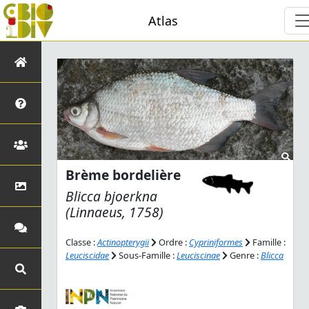
Atlas
Brème bordelière
Blicca bjoerkna
(Linnaeus, 1758)
Classe :
Actinopterygii
Ordre :
Cypriniformes
Famille :
Leuciscidae
Sous-Famille :
Leuciscinae
Genre :
Blicca