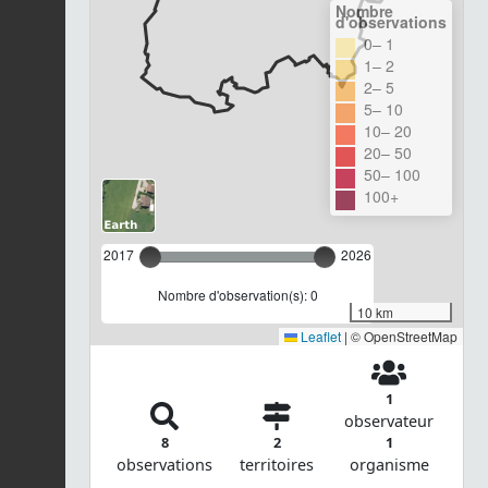
Nombre
d'observations
0– 1
1– 2
2– 5
5– 10
10– 20
20– 50
50– 100
100+
2017
2026
Nombre d'observation(s): 0
10 km
Leaflet
|
© OpenStreetMap
1
observateur
8
2
1
observations
territoires
organisme