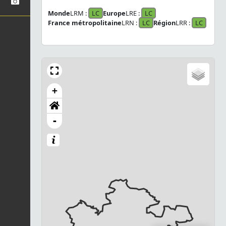
Monde
LRM :
LC
Europe
LRE :
LC
France métropolitaine
LRN :
LC
Région
LRR :
LC
+
-