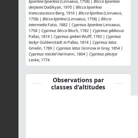
bjoerkna bjoerkna
(Linnaeus, 1758) |
Blicca bjoerkna
derjavini
Dadikyan, 1970 |
Blicca bjoerkna
transcaucasica
Berg, 1916 |
Blicca bjorkna
(Linnaeus,
1758) |
Blicca björkna
(Linnaeus, 1758) |
Blicca
intermedia
Fatio, 1882 |
Cyprinus bjoerkna
Linnaeus,
1758 |
Cyprinus blicca
Bloch, 1782 |
Cyprinus gibbosus
Pallas, 1814 |
Cyprinus gieben
Wulff, 1765 |
Cyprinus
laskyr
Güldenstädt
in
Pallas, 1814 |
Cyprinus latus
Gmelin, 1789 |
Cyprinus latus
Gronow
in
Gray, 1854 |
Cyprinus meckel
Hermann, 1804 |
Cyprinus plestya
Leske, 1774
Observations par
classes d'altitudes