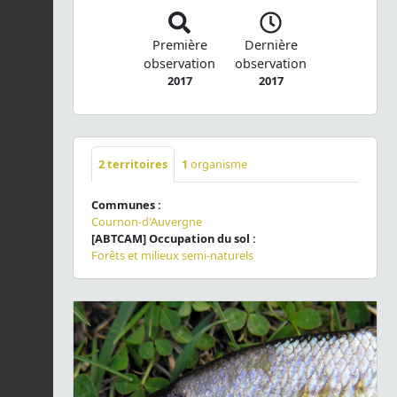
Première
Dernière
observation
observation
2017
2017
2
territoires
1
organisme
Communes :
Cournon-d'Auvergne
[ABTCAM] Occupation du sol :
Forêts et milieux semi-naturels