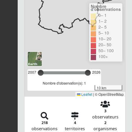
Nombre
d'observations
0– 1
1– 2
2– 5
5– 10
10– 20
20– 50
50– 100
100+
2007
2026
Nombre d'observation(s): 1
10 km
Leaflet
|
© OpenStreetMap
3
observateurs
218
4
2
observations
territoires
organismes