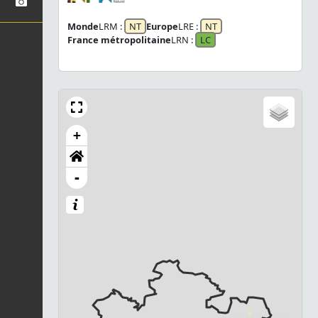
Monde
LRM :
NT
Europe
LRE :
NT
France métropolitaine
LRN :
LC
+
-