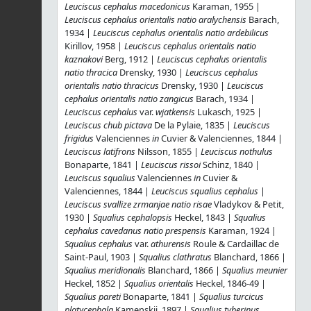
Leuciscus cephalus macedonicus
Karaman, 1955 |
Leuciscus cephalus orientalis natio aralychensis
Barach,
1934 |
Leuciscus cephalus orientalis natio ardebilicus
Kirillov, 1958 |
Leuciscus cephalus orientalis natio
kaznakovi
Berg, 1912 |
Leuciscus cephalus orientalis
natio thracica
Drensky, 1930 |
Leuciscus cephalus
orientalis natio thracicus
Drensky, 1930 |
Leuciscus
cephalus orientalis natio zangicus
Barach, 1934 |
Leuciscus cephalus
var.
wjatkensis
Lukasch, 1925 |
Leuciscus chub pictava
De la Pylaie, 1835 |
Leuciscus
frigidus
Valenciennes
in
Cuvier & Valenciennes, 1844 |
Leuciscus latifrons
Nilsson, 1855 |
Leuciscus nothulus
Bonaparte, 1841 |
Leuciscus rissoi
Schinz, 1840 |
Leuciscus squalius
Valenciennes
in
Cuvier &
Valenciennes, 1844 |
Leuciscus squalius cephalus
|
Leuciscus svallize zrmanjae natio risae
Vladykov & Petit,
1930 |
Squalius cephalopsis
Heckel, 1843 |
Squalius
cephalus cavedanus natio prespensis
Karaman, 1924 |
Squalius cephalus
var.
athurensis
Roule & Cardaillac de
Saint-Paul, 1903 |
Squalius clathratus
Blanchard, 1866 |
Squalius meridionalis
Blanchard, 1866 |
Squalius meunier
Heckel, 1852 |
Squalius orientalis
Heckel, 1846-49 |
Squalius pareti
Bonaparte, 1841 |
Squalius turcicus
platycephala
Kamenskii, 1897 |
Squalius tyberinus