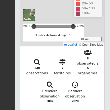
20– 50
50– 100
100+
2007
2026
Nombre d'observation(s): 13
10 km
Leaflet
|
© OpenStreetMap
8
observateurs
948
7
6
observations
territoires
organismes
Première
Dernière
observation
observation
2007
2020