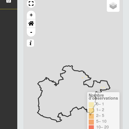
+
-
Nombre
d'observations
0– 1
1– 2
2– 5
5– 10
10– 20