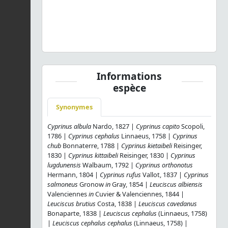
Squalius cephalus
(Linnaeus, 1758) © Fédération de
pêche 33 - CC BY-NC-SA
Informations
espèce
Synonymes
Cyprinus albula
Nardo, 1827 |
Cyprinus capito
Scopoli,
1786 |
Cyprinus cephalus
Linnaeus, 1758 |
Cyprinus
chub
Bonnaterre, 1788 |
Cyprinus kietaibeli
Reisinger,
1830 |
Cyprinus kittaibeli
Reisinger, 1830 |
Cyprinus
lugdunensis
Walbaum, 1792 |
Cyprinus orthonotus
Hermann, 1804 |
Cyprinus rufus
Vallot, 1837 |
Cyprinus
salmoneus
Gronow
in
Gray, 1854 |
Leuciscus albiensis
Valenciennes
in
Cuvier & Valenciennes, 1844 |
Leuciscus brutius
Costa, 1838 |
Leuciscus cavedanus
Bonaparte, 1838 |
Leuciscus cephalus
(Linnaeus, 1758)
|
Leuciscus cephalus cephalus
(Linnaeus, 1758) |