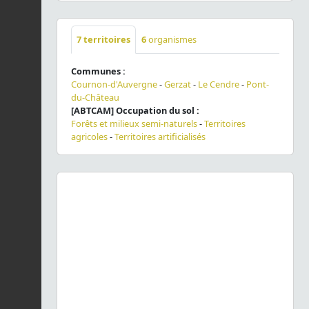
7
territoires
6
organismes
Communes :
Cournon-d'Auvergne
-
Gerzat
-
Le Cendre
-
Pont-
du-Château
[ABTCAM] Occupation du sol :
Forêts et milieux semi-naturels
-
Territoires
agricoles
-
Territoires artificialisés
Previous
Next