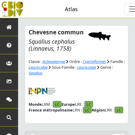
Atlas
Chevesne commun
Squalius cephalus
(Linnaeus, 1758)
Classe :
Actinopterygii
Ordre :
Cypriniformes
Famille :
Leuciscidae
Sous-Famille :
Leuciscinae
Genre :
Squalius
Monde
LRM :
LC
Europe
LRE :
LC
France métropolitaine
LRN :
LC
Région
LRR :
LC