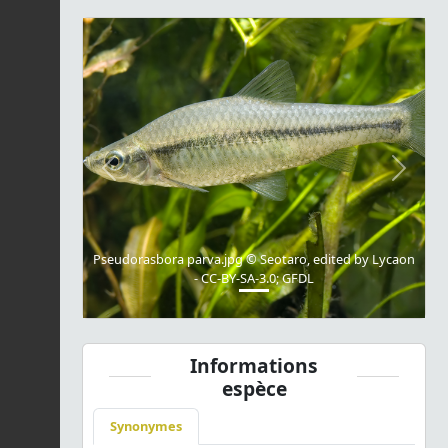
Previous
Next
Pseudorasbora parva.jpg © Seotaro, edited by Lycaon
- CC-BY-SA-3.0; GFDL
Informations
espèce
Synonymes