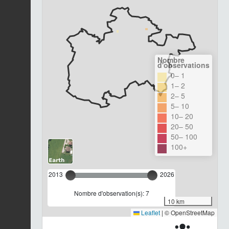
Nombre
d'observations
0– 1
1– 2
2– 5
5– 10
10– 20
20– 50
50– 100
100+
2013
2026
Nombre d'observation(s): 7
10 km
Leaflet
|
© OpenStreetMap