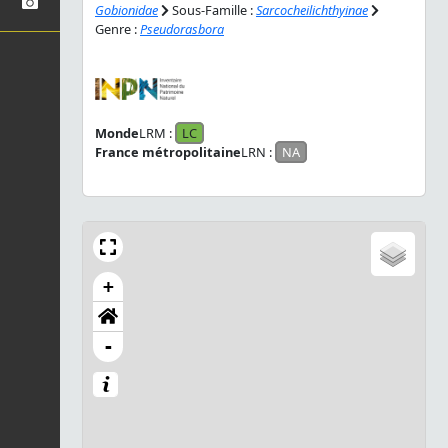
Gobionidae
Sous-Famille :
Sarcocheilichthyinae
Genre :
Pseudorasbora
Monde
LRM :
LC
France métropolitaine
LRN :
NA
+
-