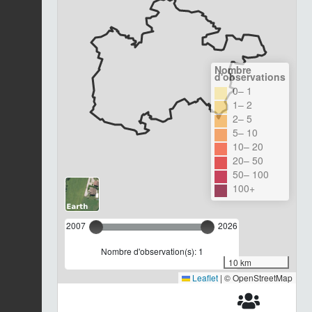
Nombre
d'observations
0– 1
1– 2
2– 5
5– 10
10– 20
20– 50
50– 100
100+
2007
2026
Nombre d'observation(s): 1
10 km
Leaflet
|
© OpenStreetMap