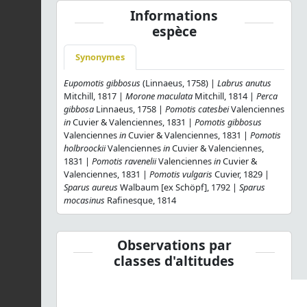
Informations
espèce
Synonymes
Eupomotis gibbosus
(Linnaeus, 1758) |
Labrus anutus
Mitchill, 1817 |
Morone maculata
Mitchill, 1814 |
Perca
gibbosa
Linnaeus, 1758 |
Pomotis catesbei
Valenciennes
in
Cuvier & Valenciennes, 1831 |
Pomotis gibbosus
Valenciennes
in
Cuvier & Valenciennes, 1831 |
Pomotis
holbroockii
Valenciennes
in
Cuvier & Valenciennes,
1831 |
Pomotis ravenelii
Valenciennes
in
Cuvier &
Valenciennes, 1831 |
Pomotis vulgaris
Cuvier, 1829 |
Sparus aureus
Walbaum [ex Schöpf], 1792 |
Sparus
mocasinus
Rafinesque, 1814
Observations par
classes d'altitudes