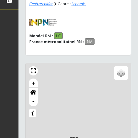
Centrarchidae
Genre :
Lepomis
Monde
LRM :
LC
France métropolitaine
LRN :
NA
+
-