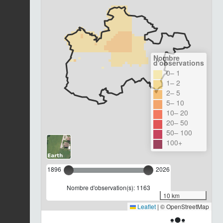
Nombre
d'observations
0– 1
1– 2
2– 5
5– 10
10– 20
20– 50
50– 100
100+
1896
2026
Nombre d'observation(s): 1163
10 km
Leaflet
|
© OpenStreetMap