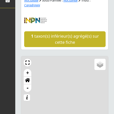
Noctuidae
Sous-Famille :
Noctuinae
Tribu :
Caradrinini
1
taxon(s) inférieur(s) agrégé(s) sur
cette fiche
+
-