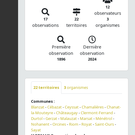
12
observateurs
17
22
3
observations
territoires
organismes
Première
Dernière
observation
observation
1896
2024
22
territoires
3
organismes
Communes :
Blanzat
-
Cébazat
-
Ceyssat
-
Chamalières
-
Chanat-
la-Mouteyre
-
Châteaugay
-
Clermont-Ferrand
-
Durtol
-
Gerzat
-
Malauzat
-
Marsat
-
Ménétrol
-
Nohanent
-
Orcines
-
Riom
-
Royat
-
Saint-Ours
-
Sayat