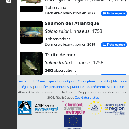
1
observation
Dernière observation en
2022
Fiche espèce
Saumon de l'Atlantique
Salmo salar
Linnaeus, 1758
3
observations
Dernière observation en
2019
Fiche espèce
Truite de mer
Salmo trutta
Linnaeus, 1758
2452
observations
Dernière observation en
2024
Fiche espèce
Accueil
|
LPO Auvergne-rhône-Alpes
|
Conception et crédits
|
Mentions
Omble de fontaine
légales
|
Données personnelles
|
Modifier les préférences de cookies
Atlas - Atlas de la faune et de la flore de l'agglomération de clermontoise,
Salvelinus fontinalis
(Mitchill, 1814)
2026. Réalisé avec
GeoNature-atlas
2
observations
Dernière observation en
1989
Fiche espèce