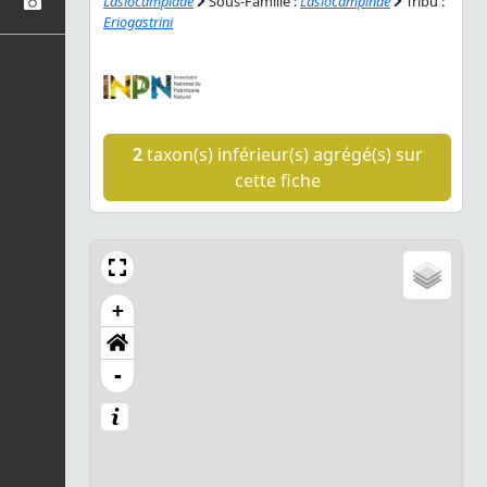
Lasiocampidae
Sous-Famille :
Lasiocampinae
Tribu :
Eriogastrini
2
taxon(s) inférieur(s) agrégé(s) sur
cette fiche
+
-