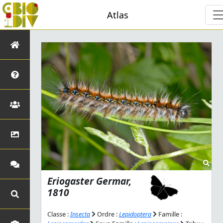
Atlas
Eriogaster
Germar,
1810
Classe :
Insecta
Ordre :
Lepidoptera
Famille :