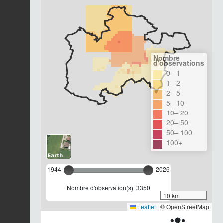
Nombre
d'observations
0– 1
1– 2
2– 5
5– 10
10– 20
20– 50
50– 100
100+
1944
2026
Nombre d'observation(s): 3350
10 km
Leaflet
|
© OpenStreetMap