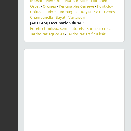
Marsat
-
Ménétrol
-
Mur-sur-Allier
-
Nohanent
-
Orcet
-
Orcines
-
Pérignat-lès-Sarliève
-
Pont-du-
Château
-
Riom
-
Romagnat
-
Royat
-
Saint-Genès-
Champanelle
-
Sayat
-
Vertaizon
[ABTCAM] Occupation du sol :
Forêts et milieux semi-naturels
-
Surfaces en eau
-
Territoires agricoles
-
Territoires artificialisés
Previous
Next
Eriogaster arbusculae
(Freyer, 1849) © P. Chatard - CC
BY-NC-SA