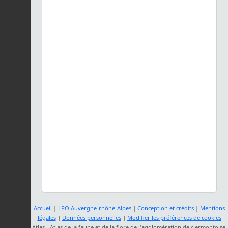
Accueil
|
LPO Auvergne-rhône-Alpes
|
Conception et crédits
|
Mentions
légales
|
Données personnelles
|
Modifier les préférences de cookies
Atlas - Atlas de la faune et de la flore de l'agglomération de clermontoise,