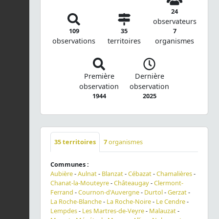
24
observateurs
109
35
7
observations
territoires
organismes
Première
Dernière
observation
observation
1944
2025
35
territoires
7
organismes
Communes :
Aubière
-
Aulnat
-
Blanzat
-
Cébazat
-
Chamalières
-
Chanat-la-Mouteyre
-
Châteaugay
-
Clermont-
Ferrand
-
Cournon-d'Auvergne
-
Durtol
-
Gerzat
-
La Roche-Blanche
-
La Roche-Noire
-
Le Cendre
-
Lempdes
-
Les Martres-de-Veyre
-
Malauzat
-