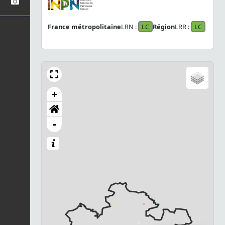
France métropolitaine
LRN :
LC
Région
LRR :
LC
+
-