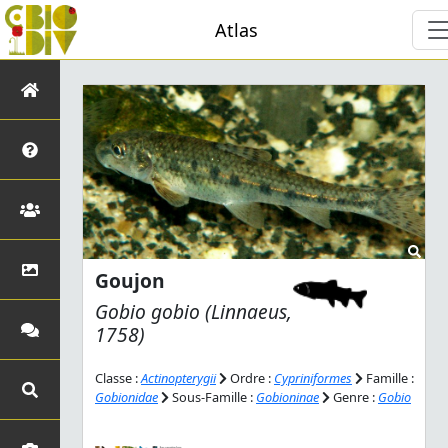
Atlas
Goujon
Gobio gobio
(Linnaeus,
1758)
Classe :
Actinopterygii
Ordre :
Cypriniformes
Famille :
Gobionidae
Sous-Famille :
Gobioninae
Genre :
Gobio