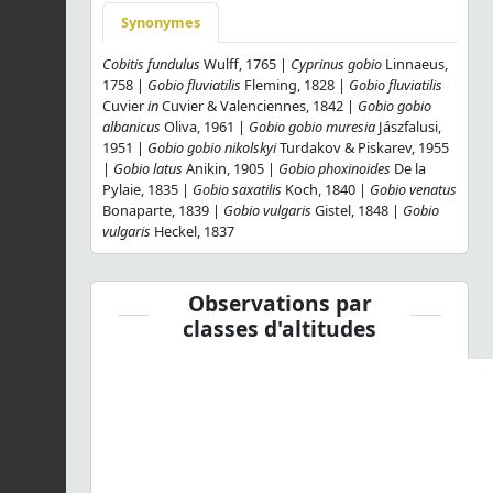
Synonymes
Cobitis fundulus
Wulff, 1765 |
Cyprinus gobio
Linnaeus,
1758 |
Gobio fluviatilis
Fleming, 1828 |
Gobio fluviatilis
Cuvier
in
Cuvier & Valenciennes, 1842 |
Gobio gobio
albanicus
Oliva, 1961 |
Gobio gobio muresia
Jászfalusi,
1951 |
Gobio gobio nikolskyi
Turdakov & Piskarev, 1955
|
Gobio latus
Anikin, 1905 |
Gobio phoxinoides
De la
Pylaie, 1835 |
Gobio saxatilis
Koch, 1840 |
Gobio venatus
Bonaparte, 1839 |
Gobio vulgaris
Gistel, 1848 |
Gobio
vulgaris
Heckel, 1837
Observations par
classes d'altitudes