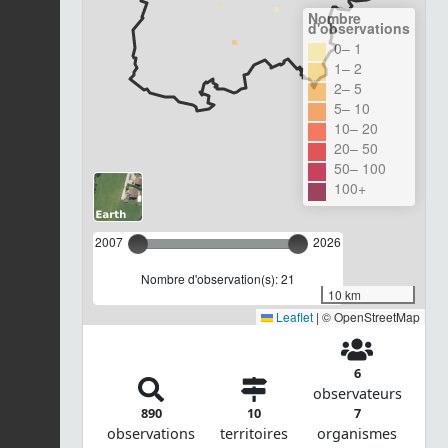
Nombre
d'observations
0– 1
1– 2
2– 5
5– 10
10– 20
20– 50
50– 100
100+
2007
2026
Nombre d'observation(s): 21
10 km
Leaflet
|
© OpenStreetMap
6
observateurs
890
10
7
observations
territoires
organismes