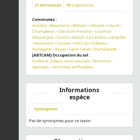
21
territoires
10
organismes
Communes :
Aubière
-
Beaumont
-
Blanzat
-
Cébazat
-
Ceyrat
-
Chamalières
-
Clermont-Ferrand
-
Cournon-
d'Auvergne
-
Durtol
-
Gerzat
-
Le Cendre
-
Lempdes
-
Nohanent
-
Orcines
-
Pont-du-Château
-
Romagnat
-
Royat
-
Saint-Genès-Champanelle
[ABTCAM] Occupation du sol :
Forêts et milieux semi-naturels
-
Territoires
agricoles
-
Territoires artificialisés
Informations
espèce
Synonymes
Pas de synonymes pour ce taxon