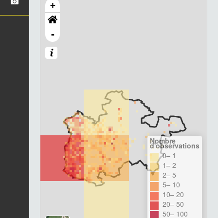
+
-
Nombre
d'observations
0– 1
1– 2
2– 5
5– 10
10– 20
20– 50
50– 100